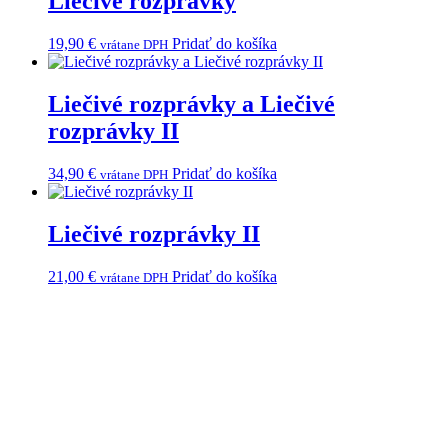
Liečivé rozprávky
19,90
€
Pridať do košíka
vrátane DPH
Liečivé rozprávky a Liečivé
rozprávky II
© 2025 | CITYPRINT COOKIES MANAGER
34,90
€
Pridať do košíka
vrátane DPH
Liečivé rozprávky II
21,00
€
Pridať do košíka
vrátane DPH