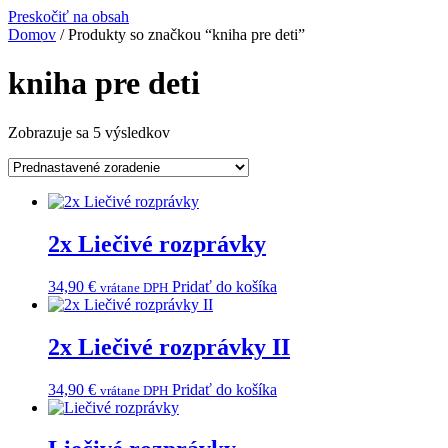
Preskočiť na obsah
Domov
/ Produkty so značkou “kniha pre deti”
kniha pre deti
Zobrazuje sa 5 výsledkov
Nevyhnutné
Vždy aktívne
Funkčné
2x Liečivé rozprávky
34,90
€
Pridať do košíka
Analytické
vrátane DPH
2x Liečivé rozprávky II
Výkon
34,90
€
Pridať do košíka
vrátane DPH
Reklama