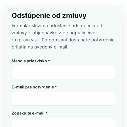
Odstúpenie od zmluvy
Formulár slúži na odoslanie odstúpenia od
zmluvy k objednávke z e-shopu liecive-
rozpravky.sk. Po odoslaní dostanete potvrdenie
prijatia na uvedený e-mail.
Nevyhnutné
Vždy aktívne
Meno a priezvisko *
Funkčné
Analytické
E-mail pre potvrdenie *
Výkon
Zopakujte e-mail *
Reklama