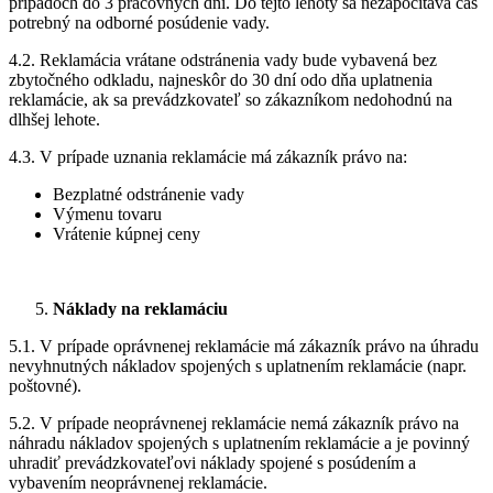
prípadoch do 3 pracovných dní. Do tejto lehoty sa nezapočítava čas
potrebný na odborné posúdenie vady.
4.2. Reklamácia vrátane odstránenia vady bude vybavená bez
zbytočného odkladu, najneskôr do 30 dní odo dňa uplatnenia
reklamácie, ak sa prevádzkovateľ so zákazníkom nedohodnú na
dlhšej lehote.
4.3. V prípade uznania reklamácie má zákazník právo na:
Bezplatné odstránenie vady
Výmenu tovaru
Vrátenie kúpnej ceny
Náklady na reklamáciu
5.1. V prípade oprávnenej reklamácie má zákazník právo na úhradu
nevyhnutných nákladov spojených s uplatnením reklamácie (napr.
poštovné).
5.2. V prípade neoprávnenej reklamácie nemá zákazník právo na
náhradu nákladov spojených s uplatnením reklamácie a je povinný
uhradiť prevádzkovateľovi náklady spojené s posúdením a
vybavením neoprávnenej reklamácie.