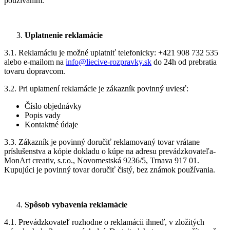
používaním.
Uplatnenie reklamácie
3.1. Reklamáciu je možné uplatniť telefonicky: +421 908 732 535
alebo e-mailom na
info@liecive-rozpravky.sk
do 24h od prebratia
© 2025 | CITYPRINT COOKIES MANAGER
tovaru dopravcom.
3.2. Pri uplatnení reklamácie je zákazník povinný uviesť:
Číslo objednávky
Popis vady
Kontaktné údaje
3.3. Zákazník je povinný doručiť reklamovaný tovar vrátane
príslušenstva a kópie dokladu o kúpe na adresu prevádzkovateľa-
MonArt creativ, s.r.o., Novomestská 9236/5, Trnava 917 01.
Kupujúci je povinný tovar doručiť čistý, bez známok používania.
Spôsob vybavenia reklamácie
4.1. Prevádzkovateľ rozhodne o reklamácii ihneď, v zložitých