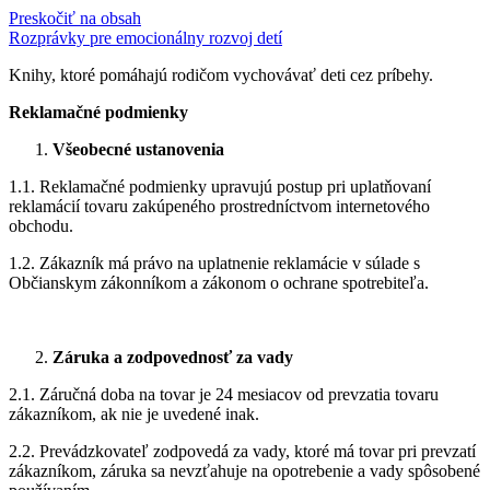
Preskočiť na obsah
Rozprávky pre emocionálny rozvoj detí
Knihy, ktoré pomáhajú rodičom vychovávať deti cez príbehy.
Reklamačné podmienky
Všeobecné ustanovenia
Nevyhnutné
Vždy aktívne
1.1. Reklamačné podmienky upravujú postup pri uplatňovaní
reklamácií tovaru zakúpeného prostredníctvom internetového
obchodu.
Funkčné
1.2. Zákazník má právo na uplatnenie reklamácie v súlade s
Občianskym zákonníkom a zákonom o ochrane spotrebiteľa.
Analytické
Záruka a zodpovednosť za vady
Výkon
2.1. Záručná doba na tovar je 24 mesiacov od prevzatia tovaru
zákazníkom, ak nie je uvedené inak.
2.2. Prevádzkovateľ zodpovedá za vady, ktoré má tovar pri prevzatí
Reklama
zákazníkom, záruka sa nevzťahuje na opotrebenie a vady spôsobené